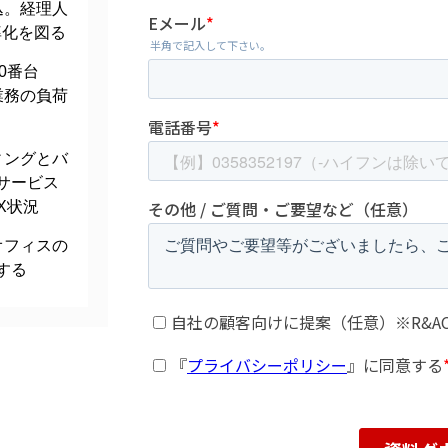
込。経理人
率化を図る
0番台
業務の負荷
ィングとバ
サービス
X状況
オフィスの
する