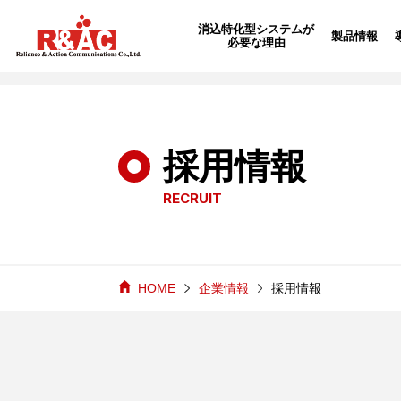
echo "
"; /*echo "
";*/
消込特化型システムが
製品情報
必要な理由
採用情報
RECRUIT
HOME
企業情報
採用情報