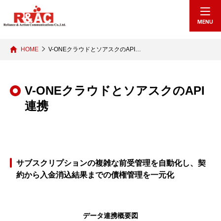
echo "
"; /*echo "
";*/
MENU
HOME
V-ONEクラウドとソアスクのAPI…
V-ONEクラウドとソアスクのAPI
連携
サブスクリプションの複雑な前受管理を自動化し、契
約から入金消込結果までの債権管理を一元化
データ連携概要図