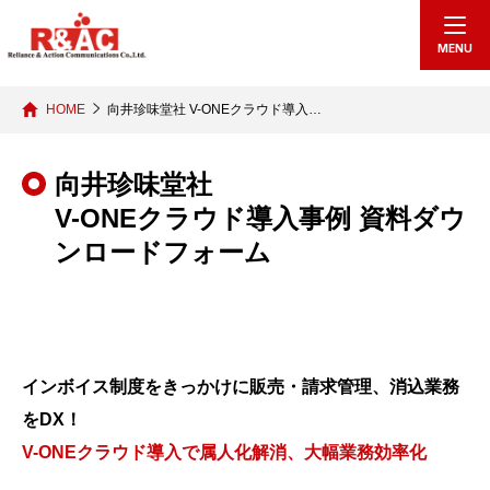
echo "
"; /*echo "
";*/
MENU
HOME
向井珍味堂社 V-ONEクラウド導入…
向井珍味堂社
V-ONEクラウド導入事例 資料ダウ
ンロードフォーム
インボイス制度をきっかけに販売・請求管理、消込業務
をDX！
V-ONEクラウド導入で属人化解消、大幅業務効率化