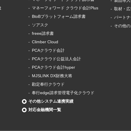
製品導⼊
は
マネーフォワード
クラウド会計Plus
取材・広
BtoBプラットフォーム
請求書
パートナ
ソアスク
その他の
freee請求書
Climber Cloud
PCAクラウド会計
PCAクラウド
公益法人会計
PCAクラウド会計
hyper
MJSLINK DX財務大将
勘定奉行クラウド
奉行edge請求管理電子化クラウド
その他
システム連携実績
対応金融機関一覧