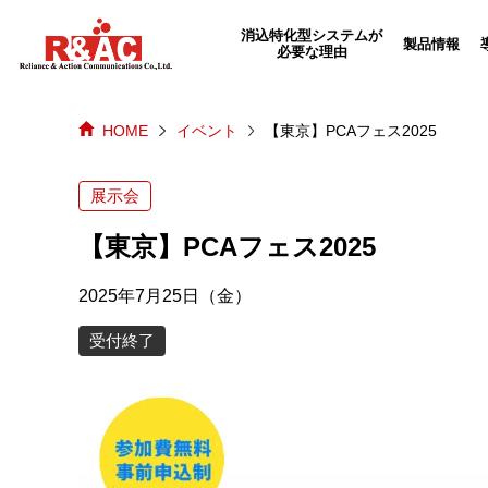
echo "
"; /*echo "
";*/
消込特化型システムが
製品情報
必要な理由
HOME
イベント
【東京】PCAフェス2025
展示会
【東京】PCAフェス2025
2025年7月25日（金）
受付終了