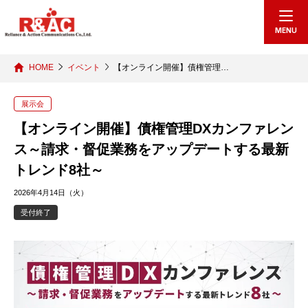
echo "
"; /*echo "
";*/
MENU
HOME
イベント
【オンライン開催】債権管理…
展示会
【オンライン開催】債権管理DXカンファレン
ス～請求・督促業務をアップデートする最新
トレンド8社～
2026年4月14日（火）
受付終了