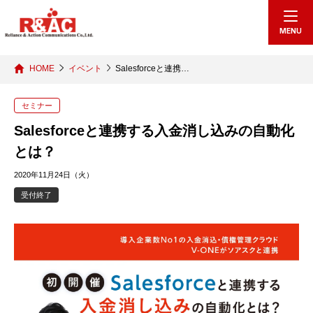
echo "
"; /*echo "
";*/
MENU
HOME
イベント
Salesforceと連携…
セミナー
Salesforceと連携する入金消し込みの自動化
とは？
2020年11月24日（火）
受付終了