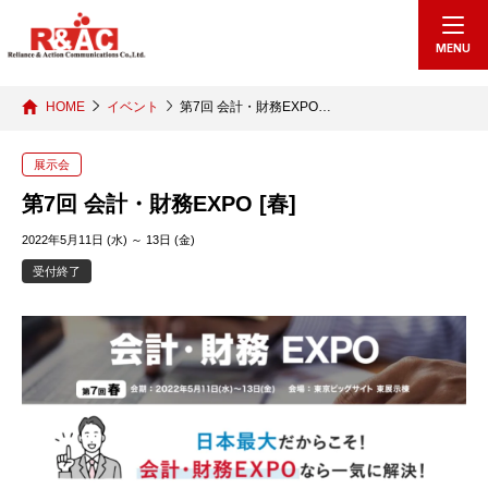
echo "
"; /*echo "
";*/
MENU
HOME
イベント
第7回 会計・財務EXPO…
展示会
第7回 会計・財務EXPO [春]
2022年5月11日 (水) ～ 13日 (金)
受付終了