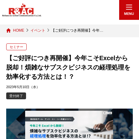
echo "
"; /*echo "
";*/
MENU
HOME
イベント
【ご好評につき再開催】今年…
セミナー
【ご好評につき再開催】今年こそExcelから
脱却！煩雑なサブスクビジネスの経理処理を
効率化する方法とは！？
2023年5月10日（水）
受付終了