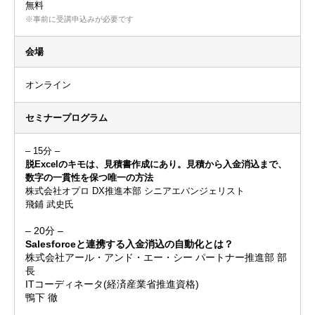
無料
※事前に受講申込みが必要です
会場
オンライン
セミナープログラム
– 15分 –
脱Excelのキモは、見積書作成にあり。見積から入金消込まで、
数字の一貫性を保つ唯一の方法
株式会社オプロ DX推進本部 シニアエバンジェリスト
飛鋪 武史氏
– 20分 –
Salesforceと連携する入金消込の自動化とは？
株式会社アール・アンド・エー・シー パートナー推進部 部
長
ITコーディネータ(経済産業省推進資格)
鴨下 徹