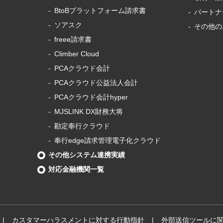
BtoBプラットフォーム
請求書
パートナ
ソアスク
その他の
freee請求書
Climber Cloud
PCAクラウド会計
PCAクラウド
公益法人会計
PCAクラウド会計
hyper
MJSLINK DX財務大将
勘定奉行クラウド
奉行edge請求管理電子化クラウド
その他
システム連携実績
対応金融機関一覧
カスタマーハラスメントに対する行動指針
外部送信ツールに