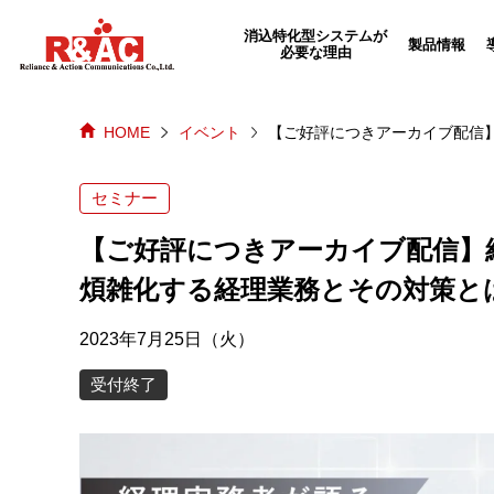
echo "
"; /*echo "
";*/
消込特化型システムが
製品情報
必要な理由
HOME
イベント
【ご好評につきアーカイブ配信
セミナー
【ご好評につきアーカイブ配信】
煩雑化する経理業務とその対策と
2023年7月25日（火）
受付終了