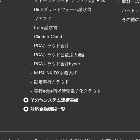
は
マネーフォワード
クラウド会計Plus
取材・広
BtoBプラットフォーム
請求書
パートナ
ソアスク
その他の
freee請求書
Climber Cloud
PCAクラウド会計
PCAクラウド
公益法人会計
PCAクラウド会計
hyper
MJSLINK DX財務大将
勘定奉行クラウド
奉行edge請求管理電子化クラウド
その他
システム連携実績
対応金融機関一覧