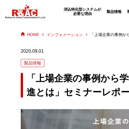
echo "
"; /*echo "
";*/
消込特化型システムが
製品情報
必要な理由
HOME
インフォメーション
「上場企業の事例か
2020.09.01
製品情報
「上場企業の事例から学
進とは」セミナーレポ