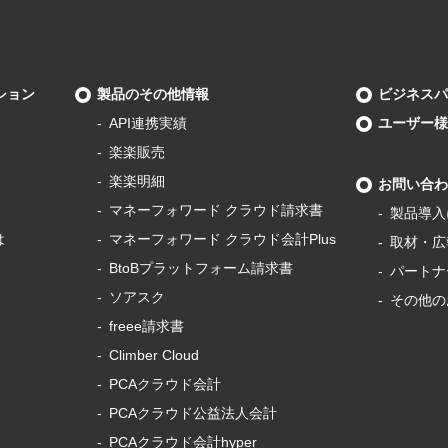
ション
製品のその他情報
ビジネスパ
API連携実績
ユーザー様
楽楽販売
楽楽明細
お問い合わ
マネーフォワード
クラウド請求書
製品導⼊
は
マネーフォワード
クラウド会計Plus
取材・広
BtoBプラットフォーム
請求書
パートナ
ソアスク
その他の
freee請求書
Climber Cloud
PCAクラウド会計
PCAクラウド
公益法人会計
PCAクラウド会計
hyper