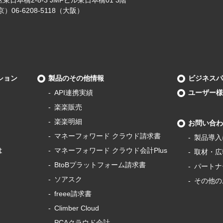
（東京）06-6208-5118（大阪）
ション
製品のその他情報
ビジネスパ
API連携実績
ユーザー様
楽楽販売
楽楽明細
お問い合わ
マネーフォワード
クラウド請求書
製品導⼊
は
マネーフォワード
クラウド会計Plus
取材・広
BtoBプラットフォーム
請求書
パートナ
ソアスク
その他の
freee請求書
Climber Cloud
PCAクラウド会計