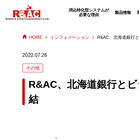
echo "
"; /*echo "
";*/
消込特化型システムが
製品情報
必要な理由
HOME
インフォメーション
R&AC、北海道銀行
2022.07.26
その他
R&AC、北海道銀行と
結