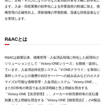
用し、目視・手入力になりがちな入金消込作業を大幅に効率化し
ます。入金・回収業務の効率化による作業負荷の軽減に加え、債
権管理の正確性向上、滞留債権の早期把握、迅速な回収促進など
を実現します。
R&ACとは
R&ACは創業以来、債権管理・入金消込領域に特化した経理向け
ソリューションとして「Victory-ONEシリーズ」を開発・提供し
ています。入金消込特化型システム「V-ONEクラウド」を筆頭に
基幹システムとの連携や自社サーバーへの組み込みなどのカスタ
マイズが可能な債権管理・入金消込システム「Victory-ONE」、
またEC特有の商流である決済明細と売上明細を照合する
「Victory-ONE【決済管理】」、メーカーや卸売業特有の支払通
知書と売上明細を照合する「Victory-ONE【検収照合】」の4製品