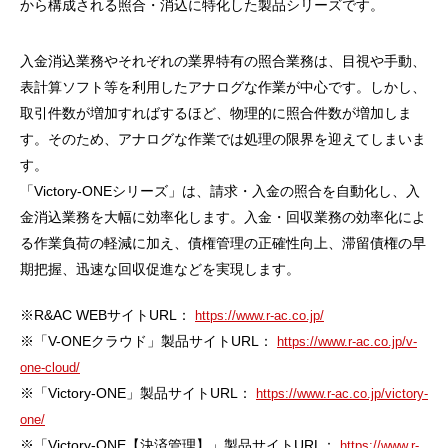
から構成される照合・消込に特化した製品シリーズです。
入金消込業務やそれぞれの業界特有の照合業務は、目視や手動、
表計算ソフト等を利用したアナログな作業が中心です。しかし、
取引件数が増加すればするほど、物理的に照合件数が増加しま
す。そのため、アナログな作業では処理の限界を迎えてしまいま
す。
「Victory-ONEシリーズ」は、請求・入金の照合を自動化し、入
金消込業務を大幅に効率化します。入金・回収業務の効率化によ
る作業負荷の軽減に加え、債権管理の正確性向上、滞留債権の早
期把握、迅速な回収促進などを実現します。
※R&AC WEBサイトURL：
https://www.r-ac.co.jp/
※「V-ONEクラウド」製品サイトURL：
https://www.r-ac.co.jp/v-
one-cloud/
※「Victory-ONE」製品サイトURL：
https://www.r-ac.co.jp/victory-
one/
※「Victory-ONE【決済管理】」製品サイトURL：
https://www.r-