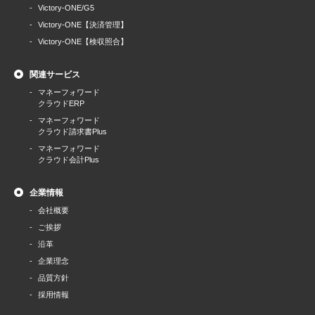
Victory-ONE/G5
Victory-ONE【決済管理】
Victory-ONE【検収照合】
関連サービス
マネーフォワード
クラウドERP
マネーフォワード
クラウド請求書Plus
マネーフォワード
クラウド会計Plus
企業情報
会社概要
ご挨拶
沿革
企業理念
品質方針
採用情報