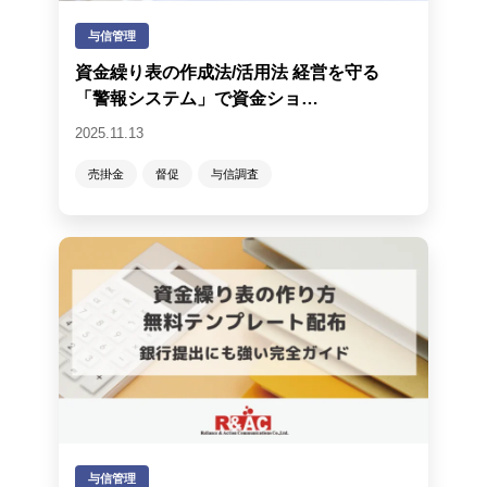
与信管理
資金繰り表の作成法/活用法 経営を守る
「警報システム」で資金ショ…
2025.11.13
売掛金
督促
与信調査
与信管理