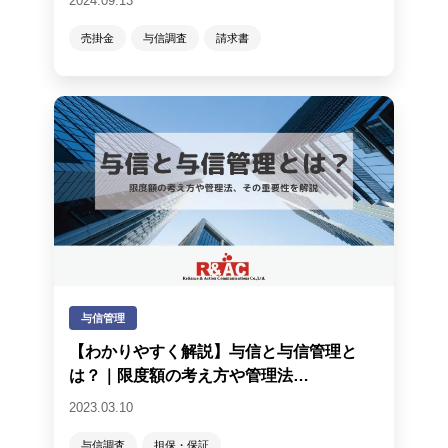
2024.09.13
売掛金
与信調査
請求書
与信管理
【わかりやすく解説】与信と与信管理と
は？｜限度額の考え方や管理法…
2023.03.10
与信調査
担保・保証