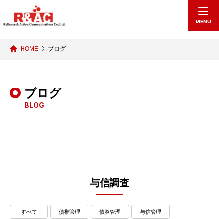
echo "
"; /*echo "
";*/
MENU
HOME
ブログ
ブログ
BLOG
与信調査
すべて
債権管理
債務管理
与信管理