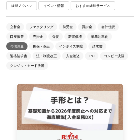
経理ノウハウ
イベント情報
おすすめ経理サービス
立替金
ファクタリング
前受金
買掛金
会計仕訳
口座振替
売掛金
督促
滞留債権
業務効率化
与信調査
担保・保証
インボイス制度
請求書
適格請求書
法・制度改正
入金消込
IPO
コンビニ決済
クレジットカード決済