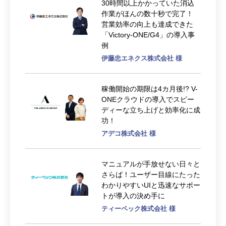
30時間以上かかっていた消込
作業がほんの数十秒で完了！
営業効率の向上も達成できた
「Victory-ONE/G4」の導入事
例
伊藤忠エネクス株式会社 様
稼働開始の期限は4カ月後!? V-
ONEクラウドの導入でスピー
ディーな立ち上げと効率化に成
功！
アデコ株式会社 様
マニュアルが手放せない日々と
さらば！ユーザー目線にたった
わかりやすいUIと迅速なサポー
トが導入の決め手に
ティーペック株式会社 様