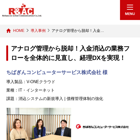
echo "
"; /*echo "
";*/
MENU
HOME
導入事例
アナログ管理から脱却！入金…
アナログ管理から脱却！入金消込の業務フ
ローを全体的に見直し、経理DXを実現！
ちばぎんコンピューターサービス株式会社 様
導入製品：V-ONEクラウド
業種：IT・インターネット
課題：消込システムの新規導入 | 債権管理体制の強化