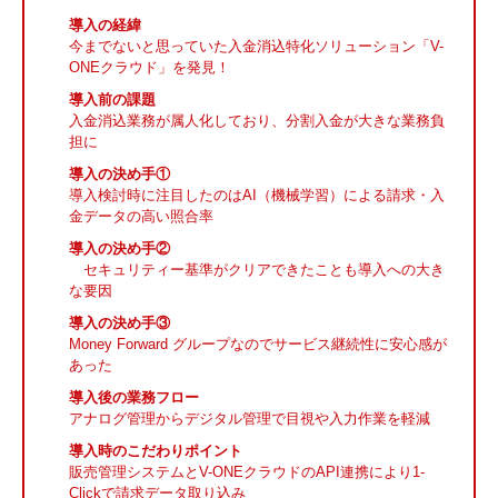
導入の経緯
今までないと思っていた入金消込特化ソリューション「V-
ONEクラウド」を発見！
導入前の課題
入金消込業務が属人化しており、分割入金が大きな業務負
担に
導入の決め手①
導入検討時に注目したのはAI（機械学習）による請求・入
金データの高い照合率
導入の決め手②
セキュリティー基準がクリアできたことも導入への大き
な要因
導入の決め手③
Money Forward グループなのでサービス継続性に安心感が
あった
導入後の業務フロー
アナログ管理からデジタル管理で目視や入力作業を軽減
導入時のこだわりポイント
販売管理システムとV-ONEクラウドのAPI連携により1-
Clickで請求データ取り込み