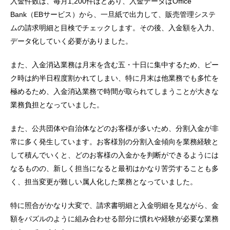
入金件数は、毎月1,200件ほどあり、入金データはOffice
Bank（EBサービス）から、一旦紙で出力して、販売管理システ
ムの請求明細と目検でチェックします。その後、入金額を入力、
データ化していく必要がありました。
また、入金消込業務は月末を含む五・十日に集中するため、ピー
ク時は約半日程度割かれてしまい、特に月末は他業務でも多忙を
極めるため、入金消込業務で時間が取られてしまうことが大きな
業務負担となっていました。
また、公共団体や自治体などのお客様が多いため、分割入金が非
常に多く発生しています。お客様別の分割入金傾向を業務経験と
して積んでいくと、どのお客様の入金かを判断ができるようには
なるものの、新しく担当になると最初はかなり苦労することも多
く、担当変更が難しい属人化した業務となっていました。
特に照合がかなり大変で、請求書明細と入金明細を見ながら、金
額をパズルのように組み合わせる部分に慣れや経験が必要な業務